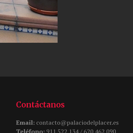
Contáctanos
Email:
contacto@palaciodelplacer.es
Teléfono:
911 522 134 /
620 462 090